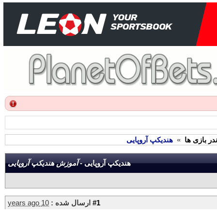
ر بازی ها
»
هندیکپ آروپایی
هندیکپ آروپایی -
آموزش هندیکپ آروپایی
#1
ارسال شده :
10 years ago