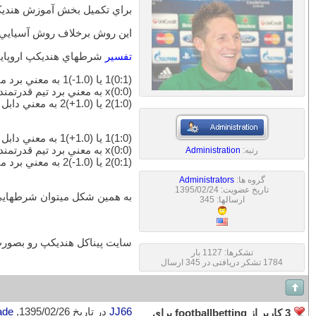
براي تكميل بخش آموزش هنديكپ
اين روش برخلاف روش آسيايي كه د
تفسير
شرطهاي هنديكپ اروپاي
(0:1)1 يا (1.0-)1 به معني برد ميزبان با اختلاف بيش از يك گل (همانند 1.5- هنديكپ آسيايي)
(0:0)x به معني برد تيم قدرتمندتر (براساس پائين‌تر بودن ضريب برد) فقط با اختلاف يك گل
(1:0)2 يا (1.0+)2 به معني دابل شانس تيم ميهمان (همانند 0.5+ هنديكپ آسيايي)
(1:0)1 يا (1.0+)1 به معني دابل شانس تيم ميزبان (همانند 0.5+ هنديكپ آسيايي)
(0:0)x به معني برد تيم قدرتمندتر (براساس پائين‌تر بودن ضريب برد) فقط با اختلاف يك گل
رتبه:
Administration
(0:1)2 يا (1.0-)2 به معني برد ميهمان با اختلاف بيش از يك گل (همانند 1.5- هنديكپ آسيايي)
گروه ها:
Administrators
تاریخ عضویت: 1395/02/24
به همين شكل ميتوان شرطهايي مانند 2:0 (يا 2.0+) و 0:2 (يا2.0-) ر
ارسالها: 345
سايت پيناكل هنديكپ رو بصورت
تشکرها: 1127 بار
1784 تشکر دریافتی در 345 ارسال
JJ66
در تاریخ 1395/02/26,
ade
3 کاربر از footballbetting برای