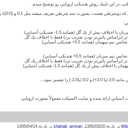
، در اين تاپيك روش هنديكپ اروپايي رو توضيح ميدم.
وشرطي هست، بصورت سه شرطي تعريف ميشه مثل 0:1 و (0:0)x و 1:0
ي:
ا تفسير نمود...
 آسيايي ارائه ميده و سايت اكسپكت معمولاً بصورت اروپايي
Mil
در تاریخ 1395/03/20,
shahab_amiran
در تاریخ 1395/04/14